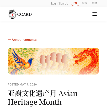
EN
简体
繁體
Login
Sign Up
CCAKD
← Announcements
POSTED MAY 9, 2026
亚裔文化遗产月 Asian
Heritage Month